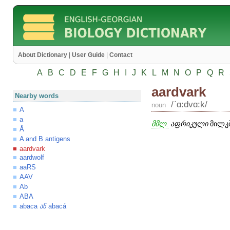
About Dictionary
|
User Guide
|
Contact
A
B
C
D
E
F
G
H
I
J
K
L
M
N
O
P
Q
R
aardvark
Nearby words
/ʹɑ:dvɑ:k/
noun
A
a
მმლ.
აფრიკული
მილკბ
Å
A and B antigens
aardvark
aardwolf
aaRS
AAV
Ab
ABA
abaca
abacá
ან