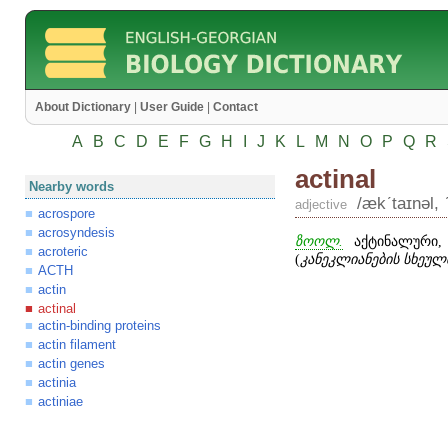
About Dictionary
|
User Guide
|
Contact
A
B
C
D
E
F
G
H
I
J
K
L
M
N
O
P
Q
R
actinal
Nearby words
/ækʹtaɪnəl, 
adjective
acrospore
acrosyndesis
ზოოლ.
აქტინალური, 
acroteric
(
კანეკლიანების სხეულ
ACTH
actin
actinal
actin-binding proteins
actin filament
actin genes
actinia
actiniae