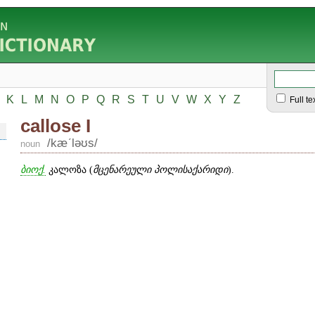
K
L
M
N
O
P
Q
R
S
T
U
V
W
X
Y
Z
Full te
callose I
/kæʹləʊs/
noun
ბიოქ.
კალოზა (
მცენარეული პოლისაქარიდი
).