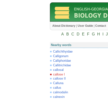
About Dictionary
|
User Guide
|
Contact
A
B
C
D
E
F
G
H
I
J
Nearby words
Callichthyidae
Calligonum
Calliphoridae
Callitrichidae
callosal
callose I
callose II
Calluna
callus
calmodulin
calnexin