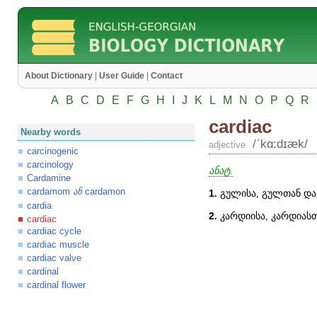
About Dictionary
|
User Guide
|
Contact
A
B
C
D
E
F
G
H
I
J
K
L
M
N
O
P
Q
R
cardiac
Nearby words
/ʹkɑ:dɪæk/
adjective
carcinogenic
carcinology
ანატ.
Cardamine
cardamom
cardamon
ან
1
.
გულისა, გულთან და
cardia
2
.
კარდიისა, კარდიასთ
cardiac
cardiac cycle
cardiac muscle
cardiac valve
cardinal
cardinal flower