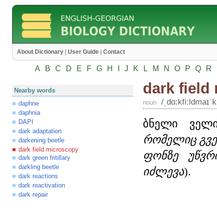
About Dictionary
|
User Guide
|
Contact
A
B
C
D
E
F
G
H
I
J
K
L
M
N
O
P
Q
R
dark field
Nearby words
/͵dɑ:kfi:ldmaɪʹ
noun
daphne
daphnia
ბნელი ველი
DAPI
dark adaptation
რომელიც გვე
darkening beetle
dark field microscopy
ფონზე უწვრ
dark green fritillary
darkling beetle
იძლევა
).
dark reactions
dark reactivation
dark repair