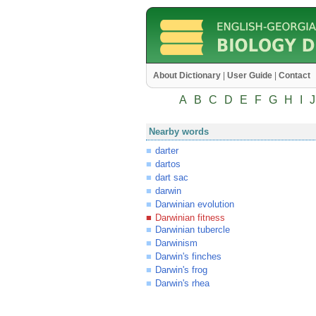
About Dictionary
|
User Guide
|
Contact
A
B
C
D
E
F
G
H
I
J
Nearby words
darter
dartos
dart sac
darwin
Darwinian evolution
Darwinian fitness
Darwinian tubercle
Darwinism
Darwin's finches
Darwin's frog
Darwin's rhea