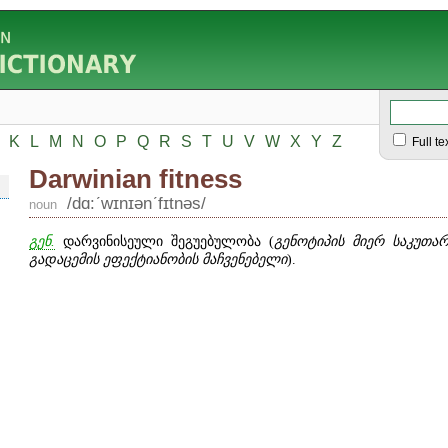
K
L
M
N
O
P
Q
R
S
T
U
V
W
X
Y
Z
Full te
Darwinian fitness
/dɑ:ʹwɪnɪənʹfɪtnəs/
noun
გენ.
დარვინისეული შეგუებულობა (
გენოტიპის მიერ
საკუთარ
გადაცემის
ეფექტიანობის მაჩვენებელი
).