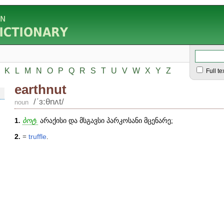
K
L
M
N
O
P
Q
R
S
T
U
V
W
X
Y
Z
Full te
earthnut
/ʹɜ:θnʌt/
noun
1
.
ბოტ.
არაქისი და მსგავსი პარკოსანი მცენარე;
2
.
=
truffle
.