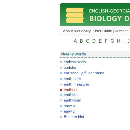
About Dictionary
|
User Guide
|
Contact
A
B
C
D
E
F
G
H
I
J
Nearby words
earless seals
earlobe
ear sand
.
ear stone
აგრ
earth balls
earth measurer
earthnut
earthstar
earthworm
earwax
earwig
Eastern blot