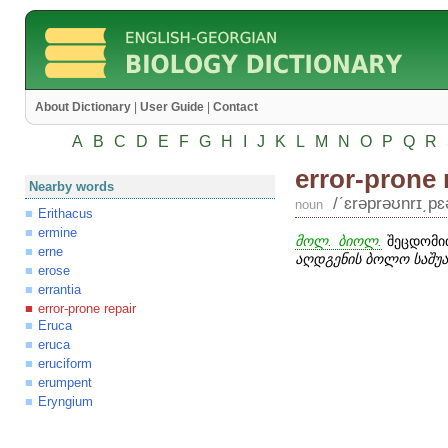
About Dictionary
|
User Guide
|
Contact
A
B
C
D
E
F
G
H
I
J
K
L
M
N
O
P
Q
R
error-prone 
Nearby words
/ʹɛrəprəʊnrɪ͵pɛ
noun
Erithacus
ermine
მოლ. ბიოლ.
შეცდომით
erne
აღდგენის ბოლო საშუ
erose
errantia
error-prone repair
Eruca
eruca
eruciform
erumpent
Eryngium