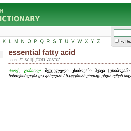
K
L
M
N
O
P
Q
R
S
T
U
V
W
X
Y
Z
Full te
essential fatty acid
/ɪʹsɛnʃl͵fætɪʹæsɪd/
noun
ბიოქ.
,
ფიზიოლ.
შეუცვლელი ცხიმოვანი მჟავა (
ცხიმოვან
სინთეზირდება და გარედან / საკვებთან ერთად უნდა იქნეს მი