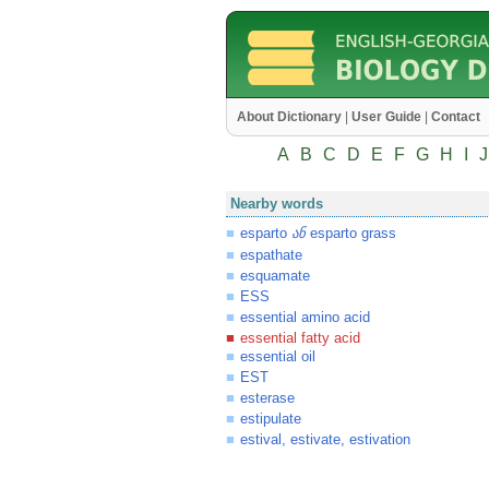
About Dictionary
|
User Guide
|
Contact
A
B
C
D
E
F
G
H
I
J
Nearby words
esparto
esparto grass
ან
espathate
esquamate
ESS
essential amino acid
essential fatty acid
essential oil
EST
esterase
estipulate
estival, estivate, estivation