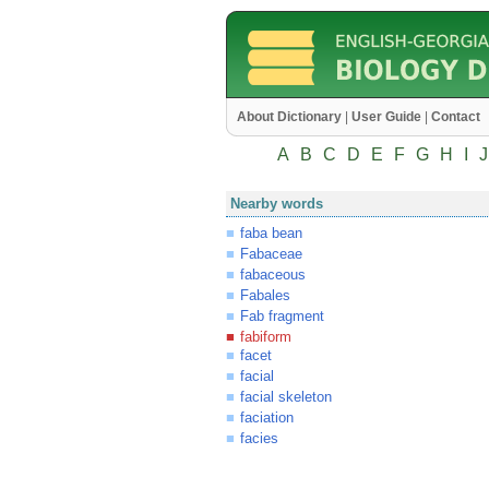
About Dictionary
|
User Guide
|
Contact
A
B
C
D
E
F
G
H
I
J
Nearby words
faba bean
Fabaceae
fabaceous
Fabales
Fab fragment
fabiform
facet
facial
facial skeleton
faciation
facies