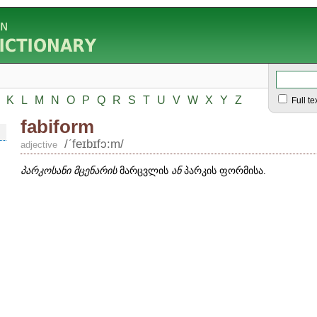
K
L
M
N
O
P
Q
R
S
T
U
V
W
X
Y
Z
Full te
fabiform
/ʹfeɪbɪfɔ:m/
adjective
პარკოსანი მცენარის
მარცვლის
ან
პარკის ფორმისა.