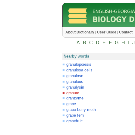
About Dictionary
|
User Guide
|
Contact
A
B
C
D
E
F
G
H
I
J
Nearby words
granulopoiesis
granulosa cells
granulose
granulous
granulysin
granum
granzyme
grape
grape berry moth
grape fern
grapefruit