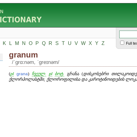
K
L
M
N
O
P
Q
R
S
T
U
V
W
X
Y
Z
Full te
granum
/ʹgrɑ:nəm, ʹgreɪnəm/
(
pl
grana
)
ჩვეულ.
pl
ბოტ.
გრანა (
დისკოსებრი თილაკოიდებ
ქლორპოლასტში; ქლოროფილისა და კაროტინოიდების ლოკა