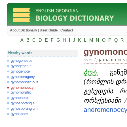
About Dictionary
|
User Guide
|
Contact
A
B
C
D
E
F
G
H
I
J
K
L
M
N
O
P
Q
R
gynomono
Nearby words
/͵gaɪnəmɒʹni:sɪ
noun
gynogeneses
gynogenesis
ბოტ.
გინემო
gynogenote
gynomerogony
(
რომლის დრო
gynomonoecious
gynomonoecy
გვხვდება რ
gynomorphic
gynophore
ორსქესიანი 
gynosporangia
andromonoec
gynosporangium
gynospore