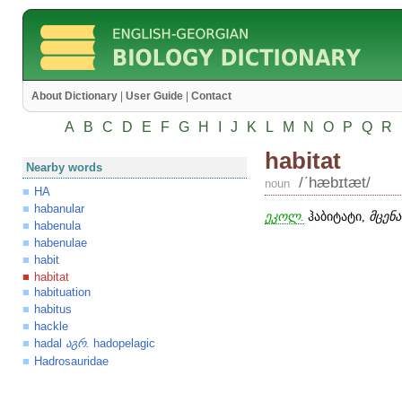
About Dictionary
|
User Guide
|
Contact
A
B
C
D
E
F
G
H
I
J
K
L
M
N
O
P
Q
R
habitat
Nearby words
/ʹhæbɪtæt/
noun
HA
habanular
ეკოლ.
ჰაბიტატი,
მცენ
habenula
habenulae
habit
habitat
habituation
habitus
hackle
hadal
.
hadopelagic
აგრ
Hadrosauridae