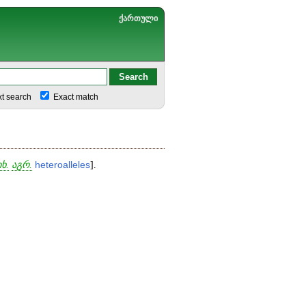
ქართული
xt search
Exact match
იხ.
აგრ.
heteroalleles
].