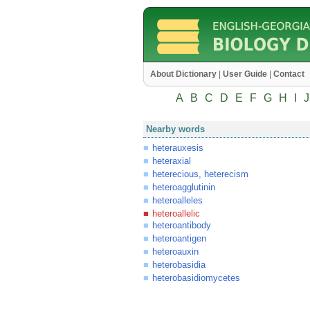
About Dictionary
|
User Guide
|
Contact
A
B
C
D
E
F
G
H
I
J
Nearby words
heterauxesis
heteraxial
heterecious, heterecism
heteroagglutinin
heteroalleles
heteroallelic
heteroantibody
heteroantigen
heteroauxin
heterobasidia
heterobasidiomycetes