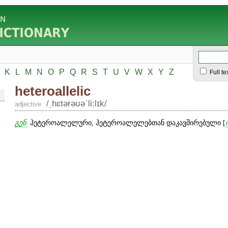
K
L
M
N
O
P
Q
R
S
T
U
V
W
X
Y
Z
Full te
heteroallelic
/͵hɛtərəʊəʹli:lɪk/
adjective
გენ.
ჰეტეროალელური, ჰეტეროალელებთან დაკავშირებული [