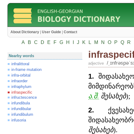
About Dictionary
|
User Guide
|
Contact
A
B
C
D
E
F
G
H
I
J
K
L
M
N
O
P
Q
R
infraspeci
Nearby words
/͵ɪnfrəspəʹsɪ
adjective
infralittoral
in-frame mutation
1
.
შიდასახეო
infra-orbital
infraorder
მიმდინარეობ
infraphylum
infraspecific
ა.შ.
შესახებ
);
infructescence
infundibula
2
.
ქვესახე
infundibular
infundibulum
შიდასახეობ
infusoria
შესახებ
).