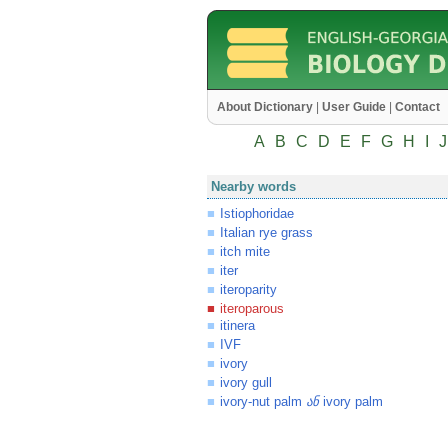
About Dictionary
|
User Guide
|
Contact
A
B
C
D
E
F
G
H
I
J
Nearby words
Istiophoridae
Italian rye grass
itch mite
iter
iteroparity
iteroparous
itinera
IVF
ivory
ivory gull
ivory-nut palm
ivory palm
ან