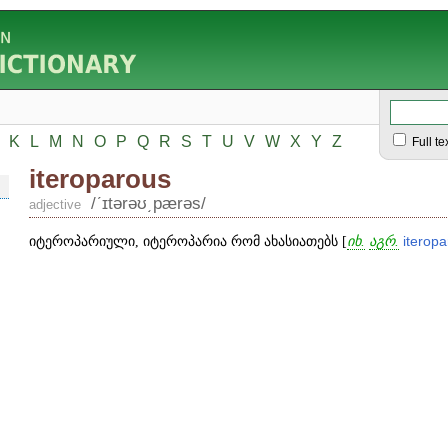
K
L
M
N
O
P
Q
R
S
T
U
V
W
X
Y
Z
Full te
iteroparous
/ʹɪtərəʊ͵pærəs/
adjective
იტეროპარიული, იტეროპარია რომ ახასიათებს [
იხ.
აგრ.
iteropa