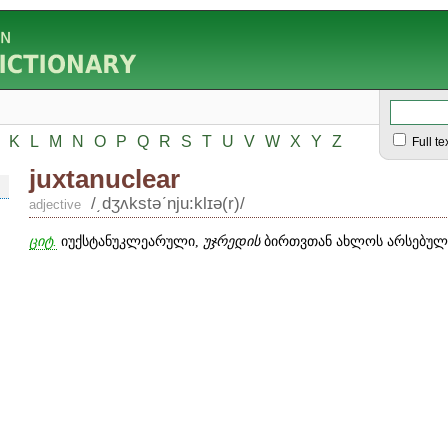
K
L
M
N
O
P
Q
R
S
T
U
V
W
X
Y
Z
Full te
juxtanuclear
/͵dʒʌkstəʹnju:klɪə(r)/
adjective
ციტ.
იუქსტანუკლეარული,
უჯრედის
ბირთვთან ახლოს არსებული