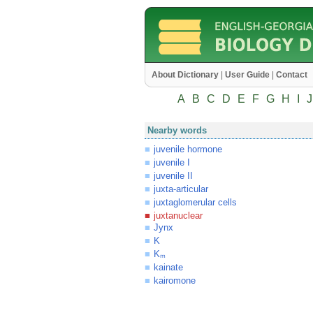
About Dictionary
|
User Guide
|
Contact
A
B
C
D
E
F
G
H
I
J
Nearby words
juvenile hormone
juvenile I
juvenile II
juxta-articular
juxtaglomerular cells
juxtanuclear
Jynx
K
Kₘ
kainate
kairomone