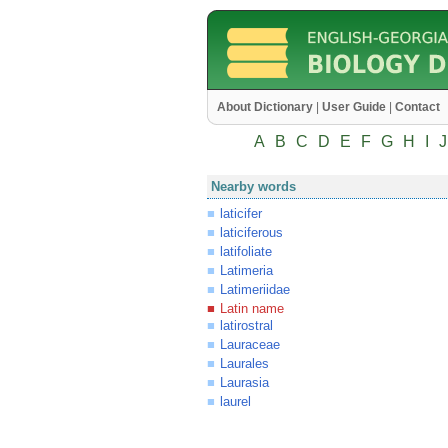
About Dictionary
|
User Guide
|
Contact
A
B
C
D
E
F
G
H
I
J
Nearby words
laticifer
laticiferous
latifoliate
Latimeria
Latimeriidae
Latin name
latirostral
Lauraceae
Laurales
Laurasia
laurel