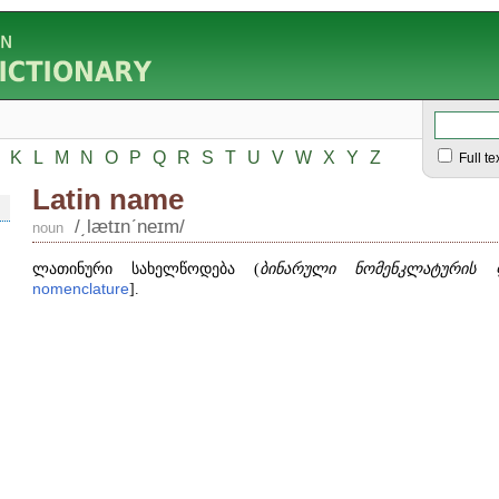
K
L
M
N
O
P
Q
R
S
T
U
V
W
X
Y
Z
Full te
Latin name
/͵lætɪnʹneɪm/
noun
ლათინური სახელწოდება (
ბინარული ნომენკლატურის 
nomenclature
].