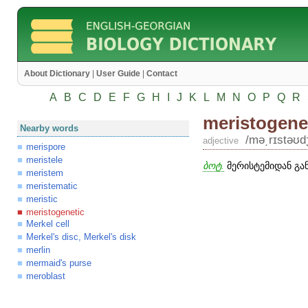
About Dictionary
|
User Guide
|
Contact
A
B
C
D
E
F
G
H
I
J
K
L
M
N
O
P
Q
R
meristogene
Nearby words
/mə͵rɪstəʊd
adjective
merispore
meristele
ბოტ.
მერისტემიდან გა
meristem
meristematic
meristic
meristogenetic
Merkel cell
Merkel's disc, Merkel's disk
merlin
mermaid's purse
meroblast