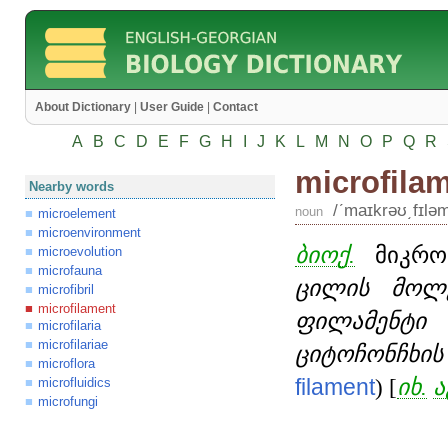
About Dictionary
|
User Guide
|
Contact
A
B
C
D
E
F
G
H
I
J
K
L
M
N
O
P
Q
R
microfila
Nearby words
/ʹmaɪkrəʊ͵fɪlə
noun
microelement
microenvironment
ბიოქ.
მიკროფ
microevolution
microfauna
ცილის მოლე
microfibril
microfilament
ფილამენტი 
microfilaria
microfilariae
ციტოჩონჩხის
microflora
filament
) [
იხ.
ა
microfluidics
microfungi