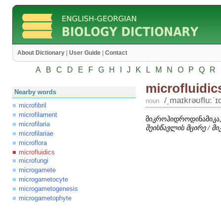
About Dictionary
|
User Guide
|
Contact
A
B
C
D
E
F
G
H
I
J
K
L
M
N
O
P
Q
R
microfluidic
Nearby words
/͵maɪkrəʊflu:ʹɪ
noun
microfibril
microfilament
მიკროჰიდროდინამიკა
microfilaria
შეისწავლის მცირე / მ
microfilariae
microflora
microfluidics
microfungi
microgamete
microgametocyte
microgametogenesis
microgametophyte