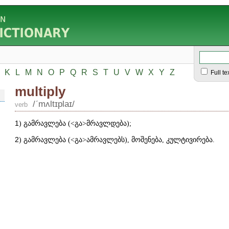
K
L
M
N
O
P
Q
R
S
T
U
V
W
X
Y
Z
Full te
multiply
/ʹmʌltɪplaɪ/
verb
1
) გამრავლება (
˂
გა
˃
მრავლდება);
2
) გამრავლება (
˂
გა
˃
ამრავლებს), მოშენება, კულტივირება.