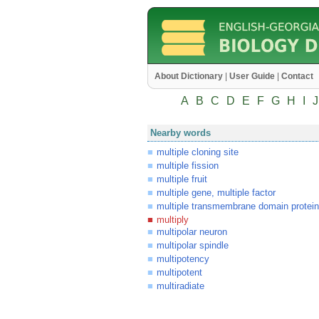
About Dictionary
|
User Guide
|
Contact
A
B
C
D
E
F
G
H
I
J
Nearby words
multiple cloning site
multiple fission
multiple fruit
multiple gene, multiple factor
multiple transmembrane domain protein
multiply
multipolar neuron
multipolar spindle
multipotency
multipotent
multiradiate