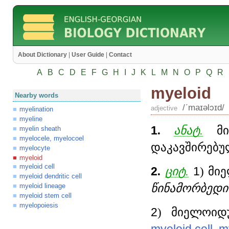
About Dictionary
|
User Guide
|
Contact
A
B
C
D
E
F
G
H
I
J
K
L
M
N
O
P
Q
R
myeloid
Nearby words
/ʹmaɪəlɔɪd/
adjective
myelination
myeline
1
.
ანატ.
მი
myelin sheath
myelocele, myelocoel
დაკავშირებუ
myelocyte
myeloid
myeloid cell
2
.
ციტ.
1
) მი
myeloid dendritic cell
წინამორბედი 
myeloid lineage
myeloid stem cell
myelopoiesis
2
) მიელოიდ