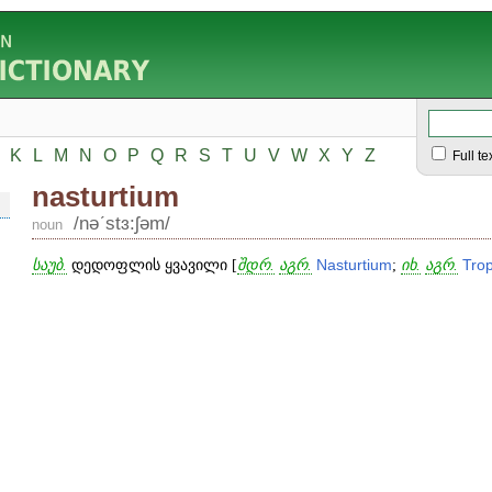
K
L
M
N
O
P
Q
R
S
T
U
V
W
X
Y
Z
Full te
nasturtium
/nəʹstɜ:ʃəm/
noun
საუბ.
დედოფლის ყვავილი [
შდრ.
აგრ.
Nasturtium
;
იხ.
აგრ.
Tro