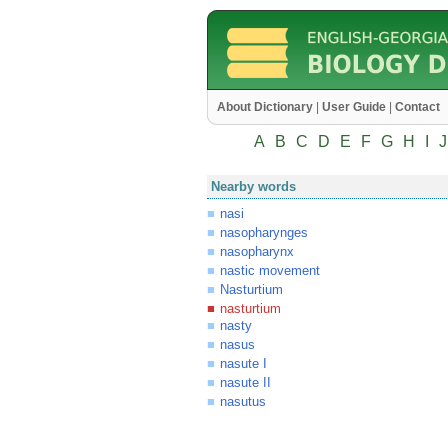
About Dictionary
|
User Guide
|
Contact
A
B
C
D
E
F
G
H
I
J
Nearby words
nasi
nasopharynges
nasopharynx
nastic movement
Nasturtium
nasturtium
nasty
nasus
nasute I
nasute II
nasutus