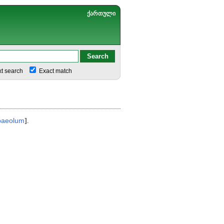
ქართული
xt search
Exact match
paeolum
].