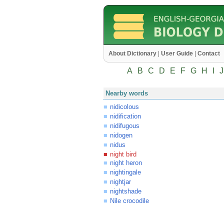
About Dictionary
|
User Guide
|
Contact
A
B
C
D
E
F
G
H
I
J
Nearby words
nidicolous
nidification
nidifugous
nidogen
nidus
night bird
night heron
nightingale
nightjar
nightshade
Nile crocodile