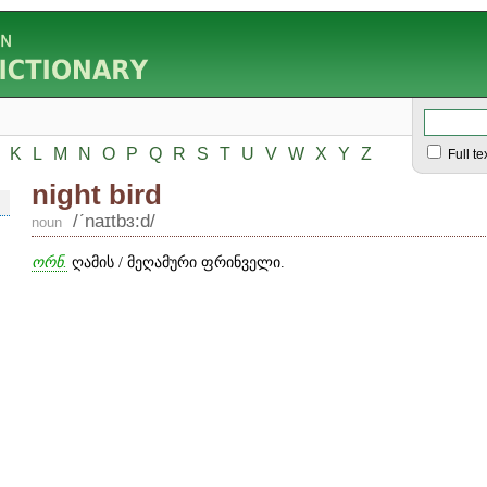
K
L
M
N
O
P
Q
R
S
T
U
V
W
X
Y
Z
Full te
night bird
/ʹnaɪtbɜ:d/
noun
ორნ.
ღამის / მეღამური ფრინველი.