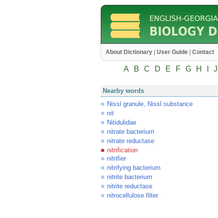
About Dictionary
|
User Guide
|
Contact
A
B
C
D
E
F
G
H
I
J
Nearby words
Nissl granule, Nissl substance
nit
Nitidulidae
nitrate bacterium
nitrate reductase
nitrification
nitrifier
nitrifying bacterium
nitrite bacterium
nitrite reductase
nitrocellulose filter