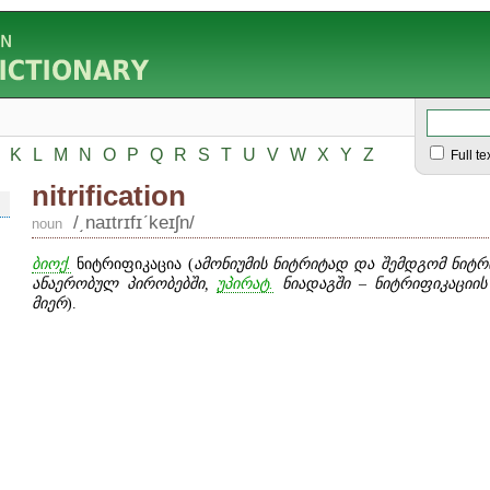
K
L
M
N
O
P
Q
R
S
T
U
V
W
X
Y
Z
Full te
nitrification
/͵naɪtrɪfɪʹkeɪʃn/
noun
ბიოქ.
ნიტრიფიკაცია (
ამონიუმის ნიტრიტად და
შემდგომ ნიტრ
ანაერობულ პირობებში,
უპირატ.
ნიადაგში – ნიტრიფიკაციის
მიერ
).