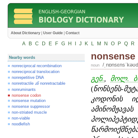
About Dictionary
|
User Guide
|
Contact
A
B
C
D
E
F
G
H
I
J
K
L
M
N
O
P
Q
R
nonsense
Nearby words
/͵nɒnsɛnsʹkəʊd
noun
nonreciprocal recombination
nonreciprocal translocation
გენ.
,
მოლ. ბ
nonrepetitive DNA
nonretractile
nonretractable
ან
(
ნონსენს-მუ
nonruminants
nonsense codon
კოდონის ი
nonsense mutation
nonsense suppressor
ამინომჟავა
non-striated muscle
პოლიპეპტიდ
non-viable
noodlefish
წარმოიქმნე