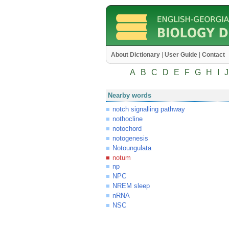
About Dictionary
|
User Guide
|
Contact
A
B
C
D
E
F
G
H
I
J
Nearby words
notch signalling pathway
nothocline
notochord
notogenesis
Notoungulata
notum
np
NPC
NREM sleep
nRNA
NSC