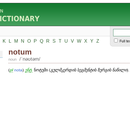
K
L
M
N
O
P
Q
R
S
T
U
V
W
X
Y
Z
Full te
notum
/ʹnəʊtəm/
noun
(
pl
nota
)
ენტ.
ნოტუმი (
გულმკერდის სეგმენტის ზურგის ნაწილი
).