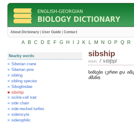
About Dictionary
|
User Guide
|
Contact
A
B
C
D
E
F
G
H
I
J
K
L
M
N
O
P
Q
R
sibship
Nearby words
/ʹsɪbʃɪp/
noun
Siberian crane
Siberian pine
სიბსები (
ერთი და იმა
sibling
ძმანი
).
sibling species
Siboglinidae
sibship
sickle-cell trait
side chain
side-necked turtles
siderocyte
siderophilic