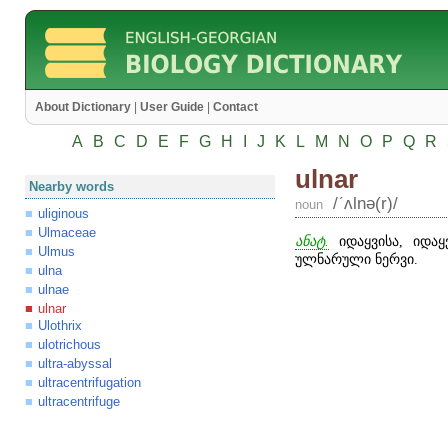
About Dictionary
|
User Guide
|
Contact
A
B
C
D
E
F
G
H
I
J
K
L
M
N
O
P
Q
R
ulnar
Nearby words
/ʹʌlnə(r)/
noun
uliginous
Ulmaceae
ანატ.
იდაყვისა, იდა
Ulmus
ულნარული ნერვი.
ulna
ulnae
ulnar
Ulothrix
ulotrichous
ultra-abyssal
ultracentrifugation
ultracentrifuge