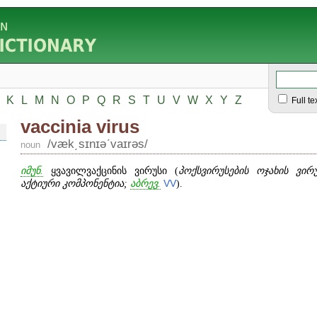
K
L
M
N
O
P
Q
R
S
T
U
V
W
X
Y
Z
Full te
vaccinia virus
/væk͵sɪnɪəʹvaɪrəs/
noun
იმუნ.
ყვავილვაქცინის ვირუსი (
პოქსვირუსების ოჯახის ვირ
აქტიური კომპონენტია;
აბრევ.
VV
).