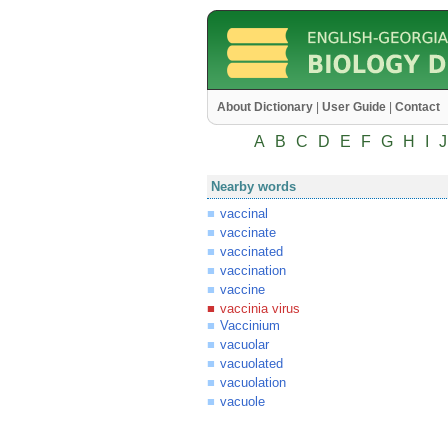
About Dictionary
|
User Guide
|
Contact
A
B
C
D
E
F
G
H
I
J
Nearby words
vaccinal
vaccinate
vaccinated
vaccination
vaccine
vaccinia virus
Vaccinium
vacuolar
vacuolated
vacuolation
vacuole