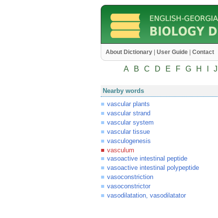
About Dictionary
|
User Guide
|
Contact
A
B
C
D
E
F
G
H
I
J
Nearby words
vascular plants
vascular strand
vascular system
vascular tissue
vasculogenesis
vasculum
vasoactive intestinal peptide
vasoactive intestinal polypeptide
vasoconstriction
vasoconstrictor
vasodilatation, vasodilatator