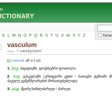
K
L
M
N
O
P
Q
R
S
T
U
V
W
X
Y
Z
Full te
vasculum
/ʹvæskjʊləm/
noun
(
pl
vascula
ან
-
s
[-
z
])
1
.
ბოტ.
ასციდიუმი, დოქისებრი ფოთოლი;
2
.
ბოტ.
ვასკულუმი (
ერთგვარი ყუთი / სათავსი ტენიანი 
საველე ეგზემპლარების მოსათავსებლად
);
3
.
ანატ.
მცირე
სისხლძარღვი / ძარღვი.