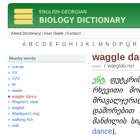
About Dictionary
|
User Guide
|
Contact
A
B
C
D
E
F
G
H
I
J
K
L
M
N
O
P
Q
R
waggle da
Nearby words
/ʹwægldɑ:ns/
noun
vulvae
VV
ენტ.
ფუტკრი
VZV
W
რხევითი მო
wader
waggle dance
მრავალჯერად
Wagner's viper
wagtail
დაშორებით 
Waldeyer's ring
მანძილის სი
walking fish
wall
dance
].