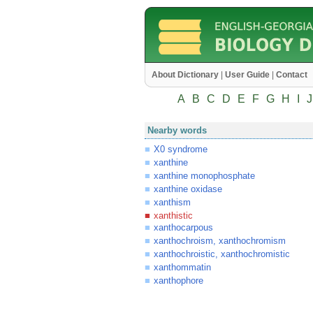
About Dictionary
|
User Guide
|
Contact
A
B
C
D
E
F
G
H
I
J
Nearby words
X0 syndrome
xanthine
xanthine monophosphate
xanthine oxidase
xanthism
xanthistic
xanthocarpous
xanthochroism, xanthochromism
xanthochroistic, xanthochromistic
xanthommatin
xanthophore