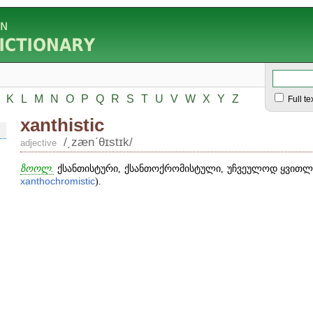
K
L
M
N
O
P
Q
R
S
T
U
V
W
X
Y
Z
Full te
xanthistic
/͵zænʹθɪstɪk/
adjective
ზოოლ.
ქსანთისტური, ქსანთოქრომისტული, უჩვეულოდ ყვითლ
xanthochromistic
).