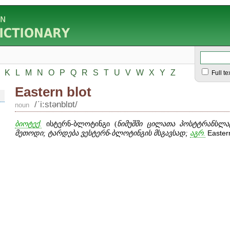
K
L
M
N
O
P
Q
R
S
T
U
V
W
X
Y
Z
Full te
Eastern blot
/ʹi:stənblɒt/
noun
ბიოტექ.
ისტერნ-ბლოტინგი (
ნიმუშში ცილათა პოსტტრანსლა
მეთოდი; ტარდება ვესტერნ-ბლოტინგის მსგავსად;
აგრ.
Easter