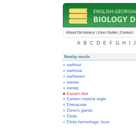
About Dictionary
|
User Guide
|
Contact
A
B
C
D
E
F
G
H
I
J
Nearby words
earthnut
earthstar
earthworm
earwax
earwig
Eastern blot
Eastern imperial eagle
Ebenaceae
Ebner's glands
Ebola
Ebola hemorrhagic fever