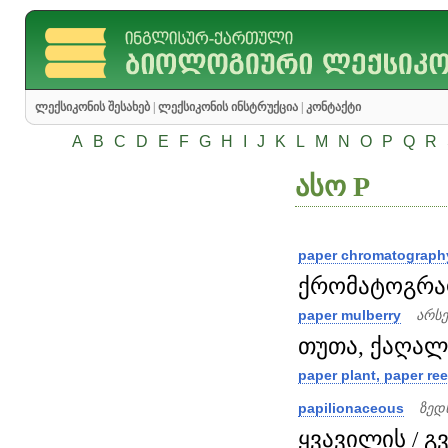
ლექსიკონის შესახებ
|
ლექსიკონის ინსტრუქცია
|
კონტაქტი
A
B
C
D
E
F
G
H
I
J
K
L
M
N
O
P
Q
R
ასო P
paper chromatograph
ქრომატოგრაფ
paper mulberry
არსე
თუთა, ქაღალდ
paper plant, paper re
papilionaceous
ზედ
ყვავილის / გვ