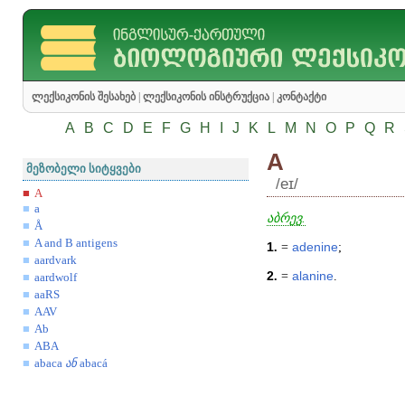
ლექსიკონის შესახებ
|
ლექსიკონის ინსტრუქცია
|
კონტაქტი
A
B
C
D
E
F
G
H
I
J
K
L
M
N
O
P
Q
R
A
მეზობელი სიტყვები
/eɪ/
A
a
აბრევ.
Å
A and B antigens
1
.
=
adenine
;
aardvark
2
.
=
alanine
.
aardwolf
aaRS
AAV
Ab
ABA
abaca
ან
abacá