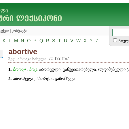
უქცია
|
კონტაქტი
K
L
M
N
O
P
Q
R
S
T
U
V
W
X
Y
Z
მთელ 
abortive
/əʹbɔ:tɪv/
ზედსართავი სახელი
1
.
ზოოლ.
,
ბოტ.
აბორტული, განუვითარებელი, რუდიმენტული (
2
.
აბორტული, აბორტის გამომწვევი.