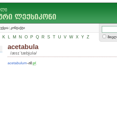
უქცია
|
კონტაქტი
K
L
M
N
O
P
Q
R
S
T
U
V
W
X
Y
Z
მთელ 
acetabula
/æsɪʹtæbjʊlə/
acetabulum
-
ის
pl
.