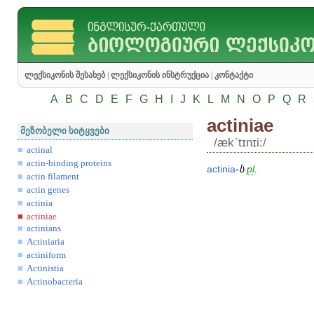
ლექსიკონის შესახებ
|
ლექსიკონის ინსტრუქცია
|
კონტაქტი
A
B
C
D
E
F
G
H
I
J
K
L
M
N
O
P
Q
R
actiniae
მეზობელი სიტყვები
/ækʹtɪnɪi:/
actinal
actin-binding proteins
actinia
-
ს
pl
.
actin filament
actin genes
actinia
actiniae
actinians
Actiniaria
actiniform
Actinistia
Actinobacteria