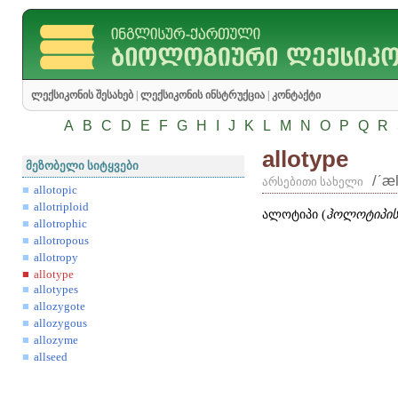
ლექსიკონის შესახებ
|
ლექსიკონის ინსტრუქცია
|
კონტაქტი
A
B
C
D
E
F
G
H
I
J
K
L
M
N
O
P
Q
R
allotype
მეზობელი სიტყვები
/ʹæ
არსებითი სახელი
allotopic
allotriploid
ალოტიპი (
ჰოლოტიპის 
allotrophic
allotropous
allotropy
allotype
allotypes
allozygote
allozygous
allozyme
allseed