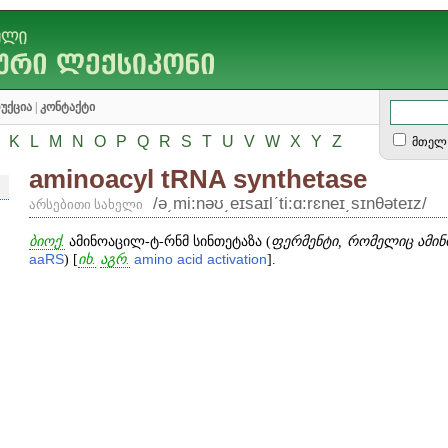
უქცია
|
კონტაქტი
K
L
M
N
O
P
Q
R
S
T
U
V
W
X
Y
Z
მთელ 
aminoacyl tRNA synthetase
/ə͵mi:nəʊ͵eɪsaɪlʹti:ɑ:rɛneɪ͵sɪnθəteɪz/
არსებითი სახელი
ბიოქ.
ამინოაცილ-ტ-რნმ სინთეტაზა (
ფერმენტი, რომელიც ამინო
aaRS
) [
იხ.
აგრ.
amino
acid
activation
].