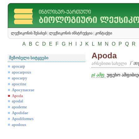
ლექსიკონის შესახებ
|
ლექსიკონის ინსტრუქცია
|
კონტაქტი
A
B
C
D
E
F
G
H
I
J
K
L
M
N
O
P
Q
R
Apoda
მეზობელი სიტყვები
/ʹæ
არსებითი სახელი
apocarp
apocarpous
pl
ამფ.
უფეხო ამფიბიებ
apocarpy
apocrine
Apocynaceae
Apoda
apodal
apodeme
Apodidae
Apodiformes
apodous