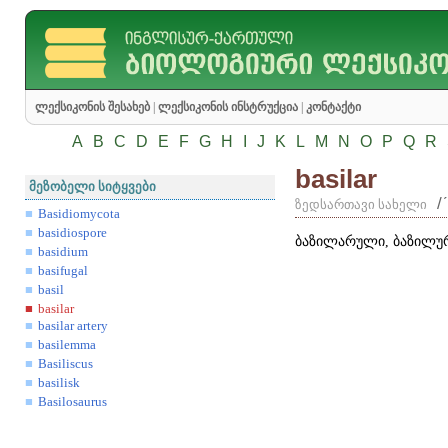
ლექსიკონის შესახებ
|
ლექსიკონის ინსტრუქცია
|
კონტაქტი
A
B
C
D
E
F
G
H
I
J
K
L
M
N
O
P
Q
R
basilar
მეზობელი სიტყვები
/
ზედსართავი სახელი
Basidiomycota
basidiospore
ბაზილარული, ბაზილურ
basidium
basifugal
basil
basilar
basilar artery
basilemma
Basiliscus
basilisk
Basilosaurus