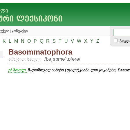
უქცია
|
კონტაქტი
K
L
M
N
O
P
Q
R
S
T
U
V
W
X
Y
Z
მთელ 
Basommatophora
/bə͵sɒməʹtɒfərə/
არსებითი სახელი
pl
ზოოლ.
მჯდომთვალიანები (
ფილტვიანი ლოკოკინები;
Basom