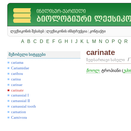
ლექსიკონის შესახებ
|
ლექსიკონის ინსტრუქცია
|
კონტაქტი
A
B
C
D
E
F
G
H
I
J
K
L
M
N
O
P
Q
R
carinate
მეზობელი სიტყვები
/
ზედსართავი სახელი
cariama
Cariamidae
ზოოლ.
ტროპიანი (
უპი
caribou
carina
carinae
carinate
carnassial I
carnassial II
carnassial tooth
carnation
Carnivora