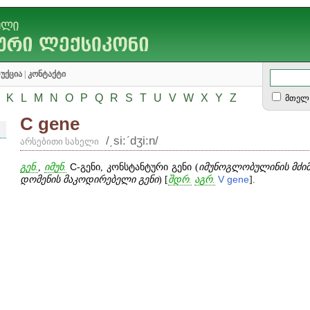
უქცია
|
კონტაქტი
K
L
M
N
O
P
Q
R
S
T
U
V
W
X
Y
Z
მთელ 
C gene
/͵si:ʹdʒi:n/
არსებითი სახელი
გენ.
,
იმუნ.
C
-გენი, კონსტანტური გენი (
იმუნოგლობულინის მძიმე
დომენის მაკოდირებელი გენი
) [
შდრ.
აგრ.
V
gene
].