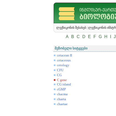
ლექსიკონის შესახებ
|
ლექსიკონის ინსტრ
A
B
C
D
E
F
G
H
I
J
მეზობელი სიტყვები
cetacean II
cetaceous
cetology
CFU
CG
C gene
CG island
cGMP
chacma
chaeta
chaetae