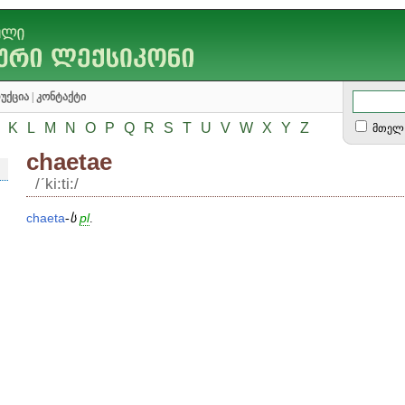
უქცია
|
კონტაქტი
K
L
M
N
O
P
Q
R
S
T
U
V
W
X
Y
Z
მთელ 
chaetae
/ʹki:ti:/
chaeta
-ს
pl
.