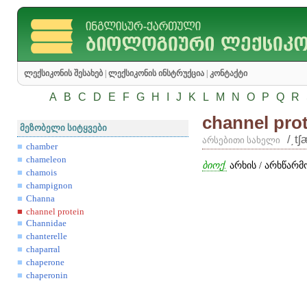
ლექსიკონის შესახებ
|
ლექსიკონის ინსტრუქცია
|
კონტაქტი
A
B
C
D
E
F
G
H
I
J
K
L
M
N
O
P
Q
R
channel pro
მეზობელი სიტყვები
/͵tʃ
არსებითი სახელი
chamber
chameleon
ბიოქ.
არხის / არხწარმ
chamois
champignon
Channa
channel protein
Channidae
chanterelle
chaparral
chaperone
chaperonin