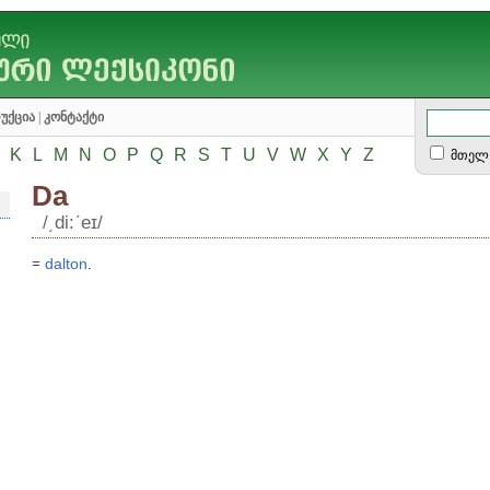
უქცია
|
კონტაქტი
K
L
M
N
O
P
Q
R
S
T
U
V
W
X
Y
Z
მთელ 
Da
/͵di:ʹeɪ/
=
dalton
.